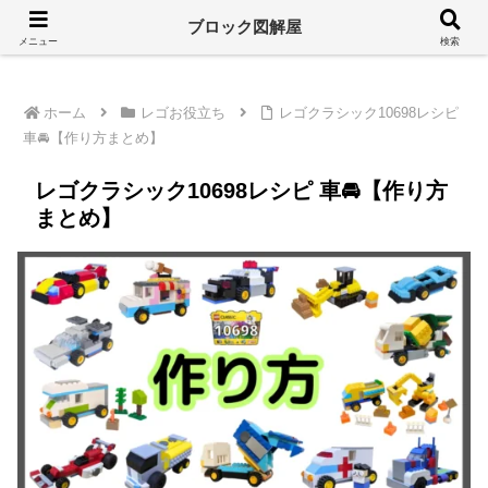
溢れるレゴ情報をシンプルに
ブロック図解屋
メニュー
検索
ホーム
レゴお役立ち
レゴクラシック10698レシピ
車🚘【作り方まとめ】
レゴクラシック10698レシピ 車🚘【作り方
まとめ】