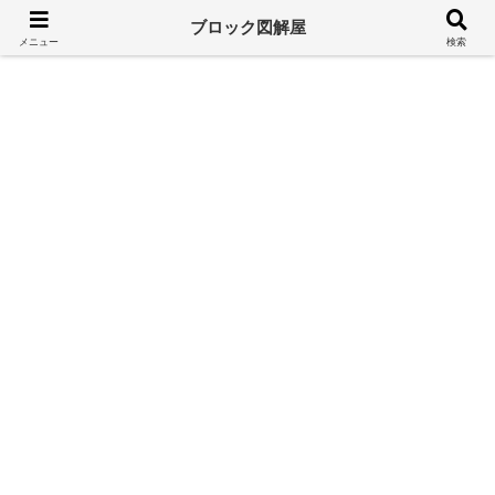
溢れるレゴ情報をシンプルに
ブロック図解屋
メニュー
検索