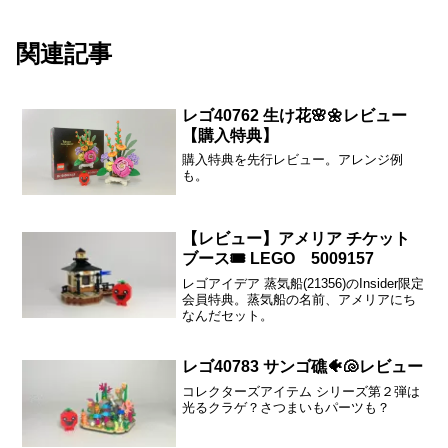
関連記事
レゴ40762 生け花🌸🌼レビュー
【購入特典】
購入特典を先行レビュー。アレンジ例
も。
【レビュー】アメリア チケット
ブース🎟️ LEGO 5009157
レゴアイデア 蒸気船(21356)のInsider限定
会員特典。蒸気船の名前、アメリアにち
なんだセット。
レゴ40783 サンゴ礁🐠🐚レビュー
コレクターズアイテム シリーズ第２弾は
光るクラゲ？さつまいもパーツも？