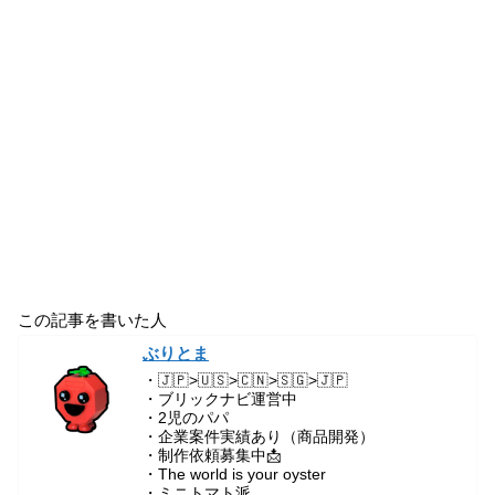
この記事を書いた人
ぶりとま
・🇯🇵>🇺🇸>🇨🇳>🇸🇬>🇯🇵
・ブリックナビ運営中
・2児のパパ
・企業案件実績あり（商品開発）
・制作依頼募集中📩
・The world is your oyster
・ミニトマト派