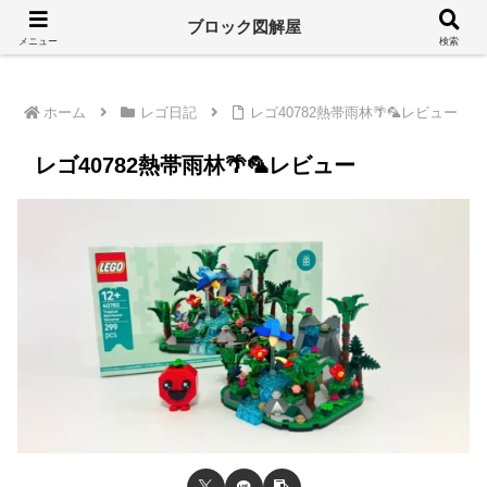
溢れるレゴ情報をシンプルに
ブロック図解屋
メニュー
検索
ホーム
レゴ日記
レゴ40782熱帯雨林🌴🦜レビュー
レゴ40782熱帯雨林🌴🦜レビュー