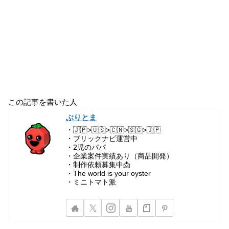
この記事を書いた人
ぶりとま
・🇯🇵>🇺🇸>🇨🇳>🇸🇬>🇯🇵
・ブリックナビ運営中
・2児のパパ
・企業案件実績あり（商品開発）
・制作依頼募集中📩
・The world is your oyster
・ミニトマト派