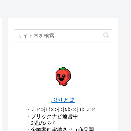
ぶりとま
・🇯🇵>🇺🇸>🇨🇳>🇸🇬>🇯🇵
・ブリックナビ運営中
・2児のパパ
・企業案件実績あり（商品開