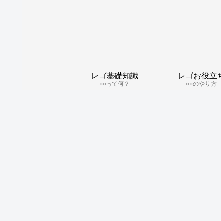
レゴ基礎知識
レゴお役立
○○って何？
○○のやり方