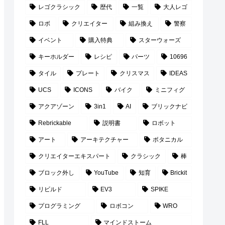
レゴクラシック
歴代
一覧
大人レゴ
ロボ
クリエイター
組み換え
警察
イベント
購入特典
スターウォーズ
キーホルダー
レシピ
パーツ
10696
タイル
プレート
クリスマス
IDEAS
UCS
ICONS
バイク
ミニフィグ
アクアゾーン
3in1
AI
ブリックナビ
Rebrickable
説明書
ロボット
アート
アーキテクチャー
ボタニカル
クリエイターエキスパート
クラシック
棒
ブロック外し
YouTube
知育
Brickit
リビルド
EV3
SPIKE
プログラミング
ロボコン
WRO
FLL
マインドストーム