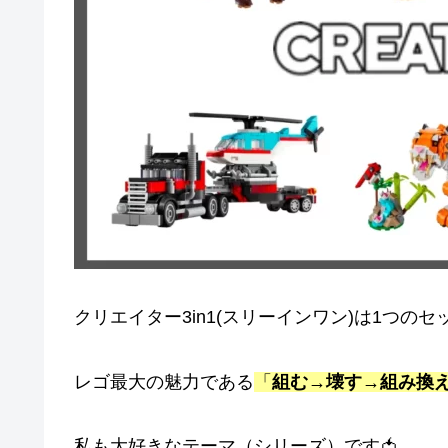
クリエイター3in1(スリーインワン)は1つの
レゴ最大の魅力である
「
組む→壊す→組み換
私も大好きなテーマ（シリーズ）です🍅