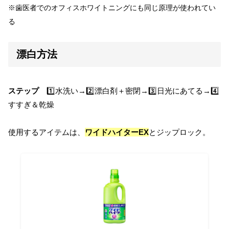
※歯医者での
オフィス
ホワイトニングにも同じ原理が使われてい
る
漂白方法
ステップ
1️⃣水洗い→2️⃣漂白剤＋密閉→3️⃣日光にあてる→4️⃣
すすぎ＆乾燥
使用するアイテムは、
ワイドハイターEX
とジップロック。