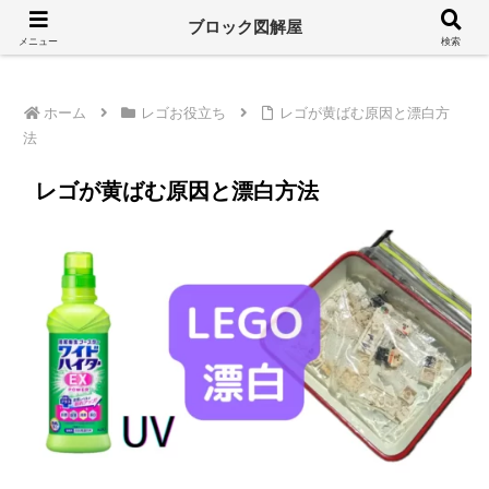
溢れるレゴ情報をシンプルに
ブロック図解屋
メニュー
検索
ホーム
レゴお役立ち
レゴが黄ばむ原因と漂白方
法
レゴが黄ばむ原因と漂白方法