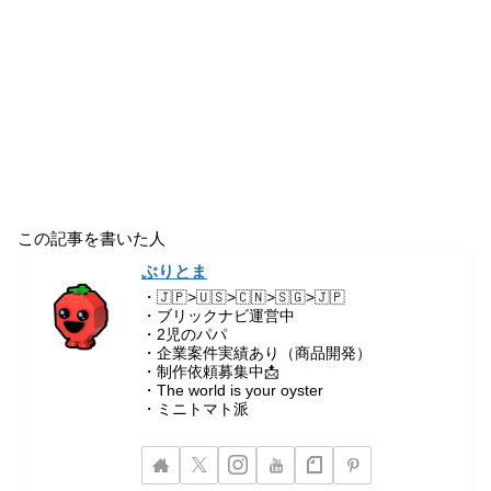
この記事を書いた人
ぶりとま
・🇯🇵>🇺🇸>🇨🇳>🇸🇬>🇯🇵
・ブリックナビ運営中
・2児のパパ
・企業案件実績あり（商品開発）
・制作依頼募集中📩
・The world is your oyster
・ミニトマト派