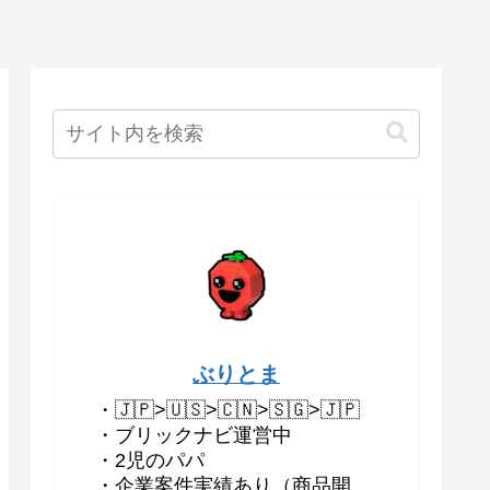
ぶりとま
・🇯🇵>🇺🇸>🇨🇳>🇸🇬>🇯🇵
・ブリックナビ運営中
・2児のパパ
・企業案件実績あり（商品開