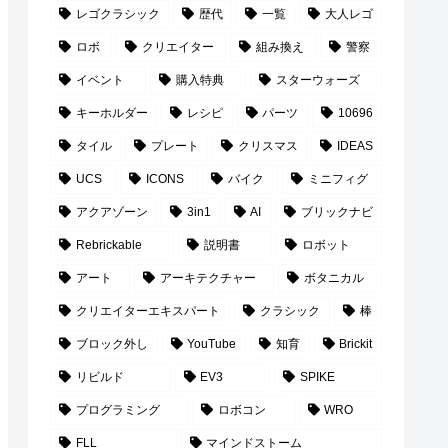
レゴクラシック
歴代
一覧
大人レゴ
ロボ
クリエイター
組み換え
警察
イベント
購入特典
スターウォーズ
キーホルダー
レシピ
パーツ
10696
タイル
プレート
クリスマス
IDEAS
UCS
ICONS
バイク
ミニフィグ
アクアゾーン
3in1
AI
ブリックナビ
Rebrickable
説明書
ロボット
アート
アーキテクチャー
ボタニカル
クリエイターエキスパート
クラシック
棒
ブロック外し
YouTube
知育
Brickit
リビルド
EV3
SPIKE
プログラミング
ロボコン
WRO
FLL
マインドストーム