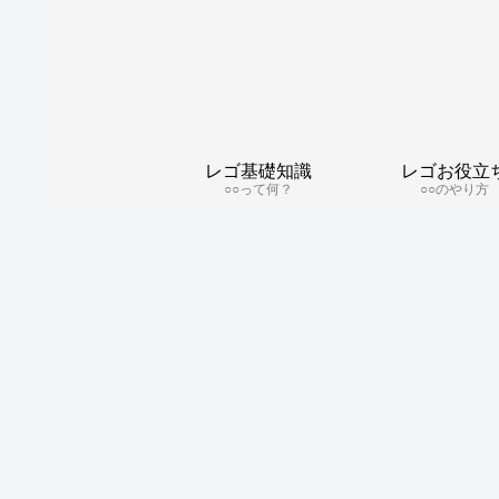
レゴ基礎知識
レゴお役立
○○って何？
○○のやり方