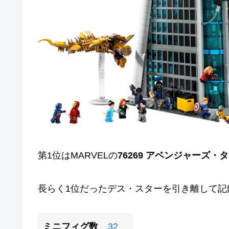
第1位はMARVELの
76269 アベンジャーズ・
長らく1位だったデス・スターを引き離して記
ミニフィグ数
32