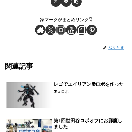
家マークがまとめリンク👇
ぶりとま
関連記事
レゴでエイリアン👽ロボを作った
👽ｘロボ
第1回世田谷ロボオフにお邪魔し
ました