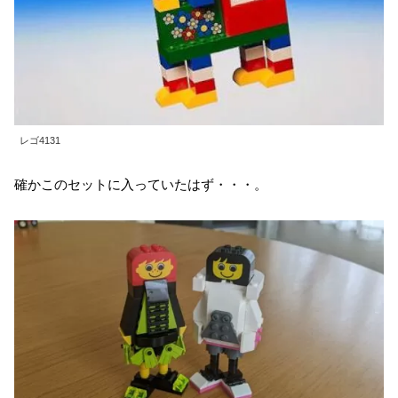
レゴ4131
確かこのセットに入っていたはず・・・。