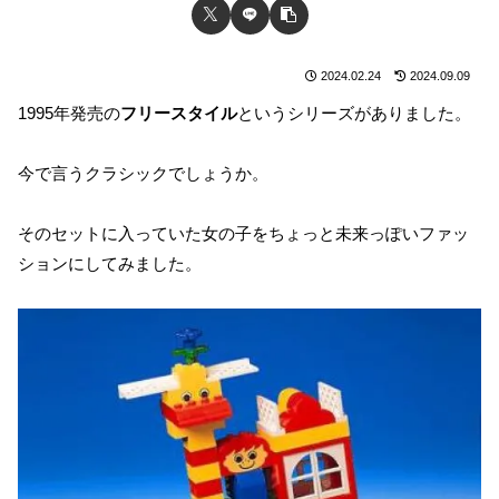
2024.02.24
2024.09.09
1995年発売の
フリースタイル
というシリーズがありました。
今で言うクラシックでしょうか。
そのセットに入っていた女の子をちょっと未来っぽいファッ
ションにしてみました。