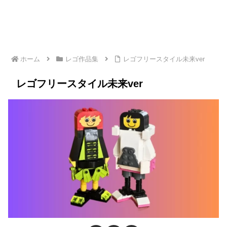
ホーム
レゴ作品集
レゴフリースタイル未来ver
レゴフリースタイル未来ver