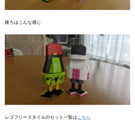
後ろはこんな感じ
レゴフリースタイルのセット一覧は
こちら