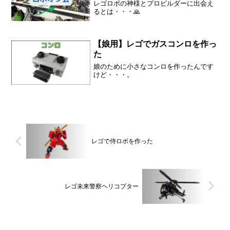
レゴロボの神様とプロビルダーに出会え
るとは・・・🙏
【娘用】レゴでガスコンロを作っ
た
娘のために小さなコンロを作ったんです
けど・・・。
レゴで侍ロボを作った
レゴ未来警察ヘリコプター