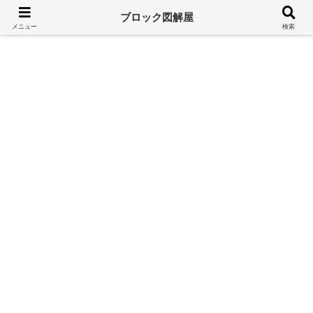
溢れるレゴ情報をシンプルに
ブロック図解屋
メニュー
検索