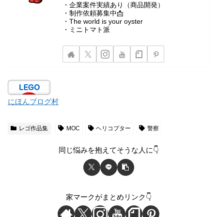
・企業案件実績あり（商品開発）
・制作依頼募集中📩
・The world is your oyster
・ミニトマト派
にほんブログ村
レゴ作品集
MOC
ヘリコプター
警察
同じ悩みを抱えてそうな人に👇
家マークがまとめリンク👇