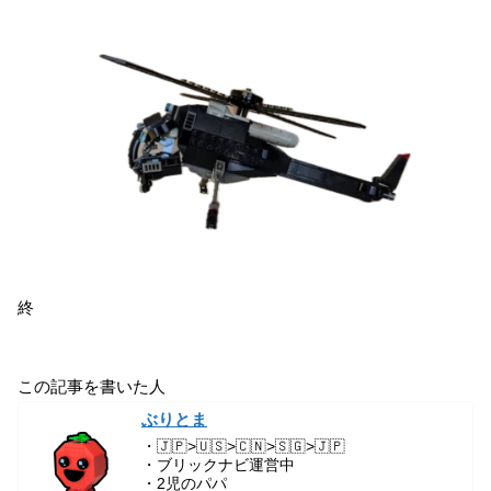
終
この記事を書いた人
ぶりとま
・🇯🇵>🇺🇸>🇨🇳>🇸🇬>🇯🇵
・ブリックナビ運営中
・2児のパパ