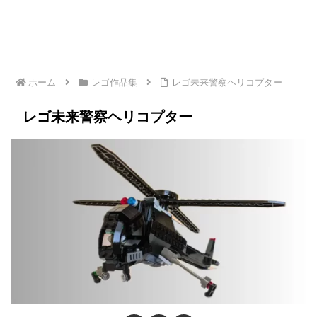
ホーム
レゴ作品集
レゴ未来警察ヘリコプター
レゴ未来警察ヘリコプター