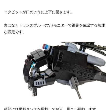
コクピットが口のように上下に開きます。
窓はなくトランスブルーのVRモニターで視界を確認する無理
な設定です。
後部には燃料タンクを搭載しており、脚？が可動します。