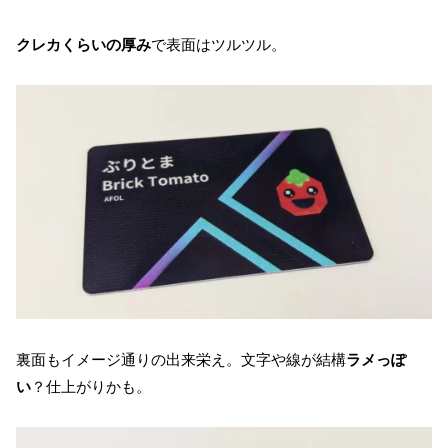
クレカくらいの厚み
で表面はツルツル。
裏面もイメージ通りの出来栄え。文字や線が結構
ラメっぽ
い
？仕上がりかも。