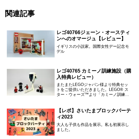
関連記事
レゴ40766ジェーン・オースティ
ンへのオマージュ【レビュー】
イギリスの小説家。国際女性デー記念モ
デル
レゴ40765 カミーノ訓練施設（購
入特典レビュー）
またまたLEGOジャパン様より特典セッ
トをご提供いただきました。LEGO® ス
ター・ウォーズ™より「カミーノ訓練施
設（40765）」です。このセットは2025
年5月1日～5日までの期間限定！期間中に
公式オンラインストアでLEGO® スタ
【レポ】さいたまブロックパーテ
ー・...
ィ2023
大人も子供も作品を展示。私も初展示し
ました。