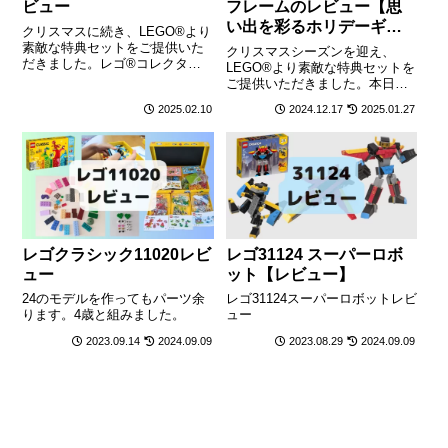
ビュー
フレームのレビュー【思
い出を彩るホリデーギフ
クリスマスに続き、LEGO®より
ト】
素敵な特典セットをご提供いた
クリスマスシーズンを迎え、
だきました。レゴ®コレクター
LEGO®より素敵な特典セットを
ズアイテム シリーズ（全4アイ
ご提供いただきました。本日は
テム）より第一弾の「熱帯雨林
「クリスマス写真フレーム
2025.02.10
2024.12.17
2025.01.27
（40782）」をご紹介します。製
（40702）」をご紹介します。
品概要LEGOの皆さんありがと
(adsbygoogle =
うございます！製品名：LEGO...
window.adsbygoogle ||
[]).push({}...
レゴクラシック11020レビ
レゴ31124 スーパーロボ
ュー
ット【レビュー】
24のモデルを作ってもパーツ余
レゴ31124スーパーロボットレビ
ります。4歳と組みました。
ュー
2023.09.14
2024.09.09
2023.08.29
2024.09.09