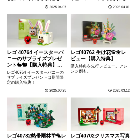
ト。
もらえます。（在庫がなくなり
2025.04.07
2025.04.01
次第終了）
レゴ 40764 イースターバ
レゴ40762 生け花🌸🌼レ
ニーのサプライズプレゼ
ビュー【購入特典】
ント🐇🐿️【購入特典】レ
購入特典を先行レビュー。アレ
ビュー
ンジ例も。
レゴ40764 イースターバニーの
サプライズプレゼントは期間限
定の購入特典！
2025.03.25
2025.03.12
レゴ40782熱帯雨林🌴🦜レ
レゴ40702クリスマス写真