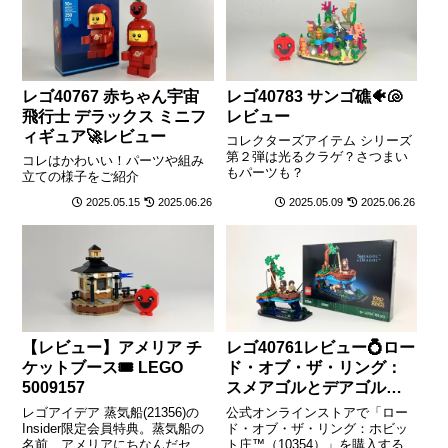
レゴ40767 赤ちゃん宇宙
レゴ40783 サンゴ礁🐠🐚
飛行士 デラックス ミニフ
レビュー
ィギュア🚀レビュー
コレクターズアイテム シリーズ
第２弾は光るクラゲ？さつまい
コレはかわいい！パーツや組み
もパーツも？
立ての様子をご紹介
2025.05.15
2025.06.26
2025.05.09
2025.06.26
【レビュー】アメリア チ
レゴ40761レビュー💍ロー
ケットブース🎟️ LEGO
ド・オブ・ザ・リング：
5009157
スメアゴルとデアゴル
【購入特典】
レゴアイデア 蒸気船(21356)の
公式オンラインストアで「ロー
Insider限定会員特典。蒸気船の
ド・オブ・ザ・リング：ホビッ
名前、アメリアにちなんだセッ
ト庄™（10354）」を購入すると