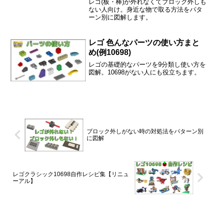
レゴ(板・棒)が外れなくてブロック外しも
ない人向け。身近な物で取る方法をパタ
ーン別に図解します。
レゴ 色んなパーツの使い方まと
め(例10698)
レゴの基礎的なパーツを9分類し使い方を
図解。10698がない人にも役立ちます。
ブロック外しがない時の対処法をパターン別
に図解
レゴクラシック10698自作レシピ集【リニュ
ーアル】