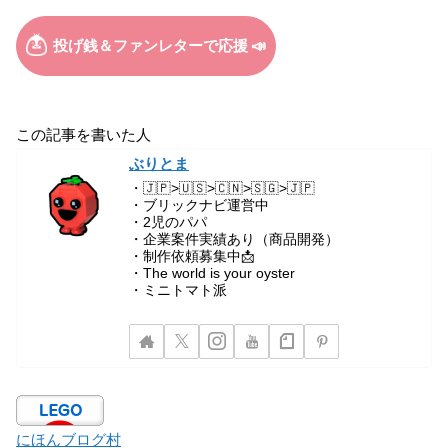
この記事を書いた人
ぶりとま
・🇯🇵>🇺🇸>🇨🇳>🇸🇬>🇯🇵
・ブリックナビ運営中
・2児のパパ
・企業案件実績あり（商品開発）
・制作依頼募集中📩
・The world is your oyster
・ミニトマト派
にほんブログ村